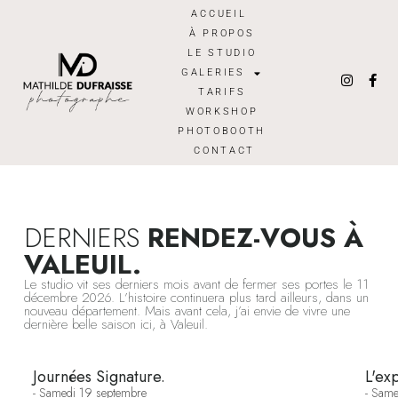
ACCUEIL
À PROPOS
LE STUDIO
GALERIES
TARIFS
WORKSHOP
PHOTOBOOTH
CONTACT
DERNIERS
RENDEZ-VOUS À
VALEUIL.
Le studio vit ses derniers mois avant de fermer ses portes le 11
décembre 2026. L’histoire continuera plus tard ailleurs, dans un
nouveau département. Mais avant cela, j’ai envie de vivre une
dernière belle saison ici, à Valeuil.
Journées Signature.
L'ex
- Samedi 19 septembre
- Same